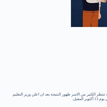
www.awly وهو موقع الرسمي فضاء أولياء التلاميذ. حيث تنتظر الكثير من الاسر ظهور النتيجة بعد ان اعلن وزير التعليم
لمقبل.