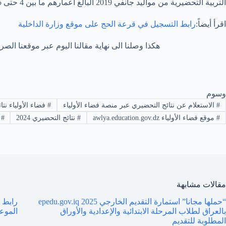
التربية التحضيرية من مواليد جانفي 2019 البالغ أعمارهم ما بين 4 حتى 5 سنوات.
اقرأ أيضاً:
رابط التسجيل في قرعة الحج على موقع وزارة الداخلية
هكذا وصلنا الى نهاية مقالنا اليوم عبر موقعنا الصرح نيوز الذي تعرفنا فيه عل
وسوم
#
الاستعلام عن نتائج التحضيري عبر منصة فضاء الأولياء
#
فضاء الأولياء نتائج ال
#
موقع فضاء الأولياء awlya.education.gov.dz
#
نتائج التحضيري 2024
#
ن
مقالات مشابهة
“حملها مجانا” استمارة التقديم الخارجي 2025 epedu.gov.iq
بالعراق لطلاب المرحلة الابتدائية والإعدادية والأوراق
الموع
المطلوبة للتقديم