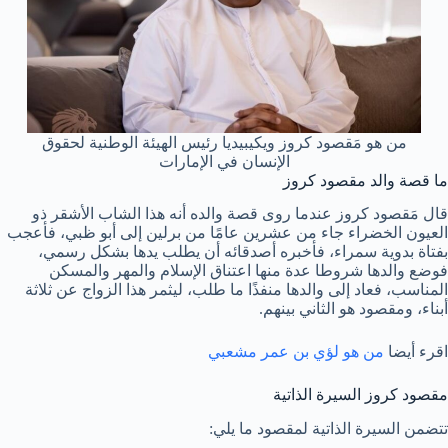
من هو مَقصود كروز ويكيبيديا رئيس الهيئة الوطنية لحقوق
الإنسان في الإمارات
ما قصة والد مقصود كروز
قال مَقصود كروز عندما روى قصة والده أنه هذا الشاب الأشقر ذو
العيون الخضراء جاء من عشرين عامًا من برلين إلى أبو ظبي، فأعجب
بفتاة بدوية سمراء، فأخبره أصدقائه أن يطلب يدها بشكل رسمي،
فوضع والدها شروطا عدة منها اعتناق الإسلام والمهر والمسكن
المناسب، فعاد إلى والدها منفذًا ما طلب، ليثمر هذا الزواج عن ثلاثة
أبناء، ومقصود هو الثاني بينهم.
اقرء أيضا
من هو لؤي بن عمر مشعبي
مقصود كروز السيرة الذاتية
تتضمن السيرة الذاتية لمقصود ما يلي: