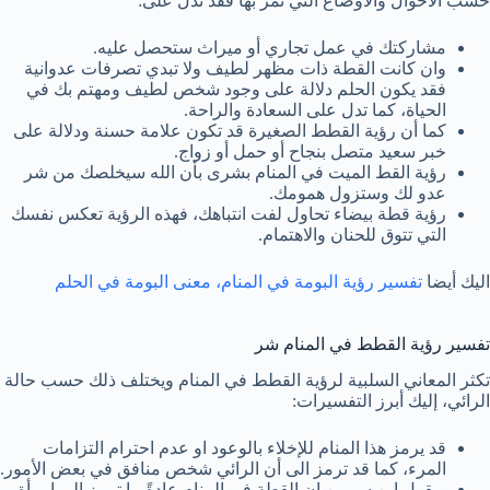
حسب الأحوال والأوضاع التي تمر بها فقد تدل على:
مشاركتك في عمل تجاري أو ميراث ستحصل عليه.
وان كانت القطة ذات مظهر لطيف ولا تبدي تصرفات عدوانية
فقد يكون الحلم دلالة على وجود شخص لطيف ومهتم بك في
الحياة، كما تدل على السعادة والراحة.
كما أن رؤية القطط الصغيرة قد تكون علامة حسنة ودلالة على
خبر سعيد متصل بنجاح أو حمل أو زواج.
رؤية القط الميت في المنام بشرى بأن الله سيخلصك من شر
عدو لك وستزول همومك.
رؤية قطة بيضاء تحاول لفت انتباهك، فهذه الرؤية تعكس نفسك
التي تتوق للحنان والاهتمام.
اليك أيضا
تفسير رؤية البومة في المنام، معنى البومة في الحلم
تفسير رؤية القطط في المنام شر
تكثر المعاني السلبية لرؤية القطط في المنام ويختلف ذلك حسب حالة
الرائي، إليك أبرز التفسيرات:
قد يرمز هذا المنام للإخلاء بالوعود او عدم احترام التزامات
المرء، كما قد ترمز الى أن الرائي شخص منافق في بعض الأمور.
ويقول ابن سيرين ان القطة في المنام عادةً ما ترمز إلى امرأة