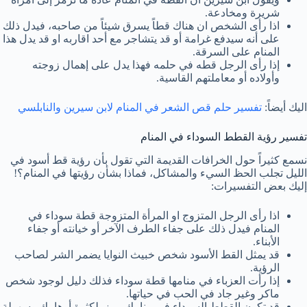
شريرة ومخادعة.
اذا رأى الشخص ان هناك قطاً يسرق شيئاً من صاحبه، فيدل ذلك
على أنه سيدفع غرامة أو قد يتشاجر مع أحد اقاربه او قد يدل هذا
المنام على السرقة.
إذا رأى الرجل قطه في حلمه فهذا يدل على إهمال زوجته
وأولاده أو معاملتهم القاسية.
اليك أيضاً:
تفسير حلم قص الشعر في المنام لابن سيرين والنابلسي
تفسير رؤية القطط السوداء في المنام
نسمع كثيراً حول الخرافات القديمة التي تقول بأن رؤية قط أسود في
الليل تجلب الحظ السيء والمشاكل، فماذا بشأن رؤيتها في المنام؟!
إليك بعض التفسيرات:
اذا رأى الرجل المتزوج او المرأة المتزوجة قطة سوداء في
المنام فيدل ذلك على جفاء الطرف الآخر أو خيانته أو جفاء
الأبناء.
قد يمثل القط الأسود شخص خبيث النوايا يضمر الشر لصاحب
الرؤية.
إذا رأت العزباء في منامها قطة سوداء فذلك دليل لوجود شخص
ماكر وغير جاد في الحب في حياتها.
قد تكون القطط السوداء في منامك رمز لكثرة أوهامك وسهولة